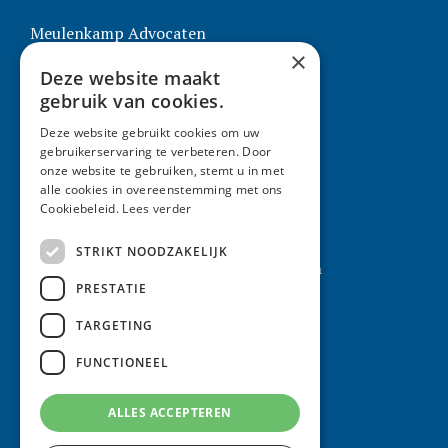
Meulenkamp Advocaten
×
St. Martinusstraat 5
Deze website maakt
5911 CJ Venlo
gebruik van cookies.
T: 077 351 50 41
Deze website gebruikt cookies om uw
gebruikerservaring te verbeteren. Door
E:
info@meulenkampadvocaten.nl
onze website te gebruiken, stemt u in met
alle cookies in overeenstemming met ons
Meulenkamp Advocaten
Cookiebeleid.
Lees verder
STRIKT NOODZAKELIJK
Allgemeine Geschäftsbedingungen
PRESTATIE
Beschwerderegelung
TARGETING
Hinweis zur Haftung
Contact
FUNCTIONEEL
Datenschutzerklärung
ALLES ACCEPTEREN
Sitemap